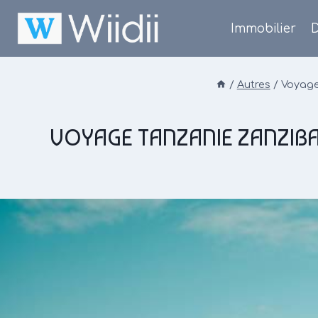
Skip
to
Immobilier
D
content
/
Autres
/
Voyage 
VOYAGE TANZANIE ZANZIBAR