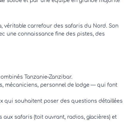
le solide et par une équipe en grande majorité
, véritable carrefour des safaris du Nord. Son
vec une connaissance fine des pistes, des
 combinés Tanzanie–Zanzibar.
rs, mécaniciens, personnel de lodge — qui font
x qui souhaitent poser des questions détaillées
x safaris (toit ouvrant, radios, glacières) et