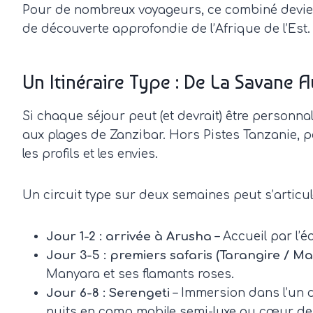
Pour de nombreux voyageurs, ce combiné devient 
de découverte approfondie de l’Afrique de l’Est.
Un Itinéraire Type : De La Savane 
Si chaque séjour peut (et devrait) être personna
aux plages de Zanzibar. Hors Pistes Tanzanie, p
les profils et les envies.
Un circuit type sur deux semaines peut s’articule
Jour 1-2 : arrivée à Arusha
– Accueil par l’é
Jour 3-5 : premiers safaris (Tarangire / M
Manyara et ses flamants roses.
Jour 6-8 : Serengeti
– Immersion dans l’un d
nuits en camp mobile semi-luxe au cœur de 