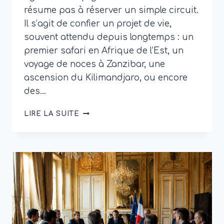
résume pas à réserver un simple circuit.
Il s’agit de confier un projet de vie,
souvent attendu depuis longtemps : un
premier safari en Afrique de l’Est, un
voyage de noces à Zanzibar, une
ascension du Kilimandjaro, ou encore
des…
AGENCE
LIRE LA SUITE
DE
VOYAGE
TANZANIE
:
POURQUOI
HORS
PISTES
S’IMPOSE
POUR
UN