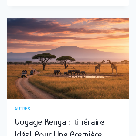
AU
BRÉSIL
:
VOYAGER
AVEC
ÉLÉGANCE
DU
SUD
AU
NORD
AUTRES
Voyage Kenya : Itinéraire
Idéal Pour Une Première