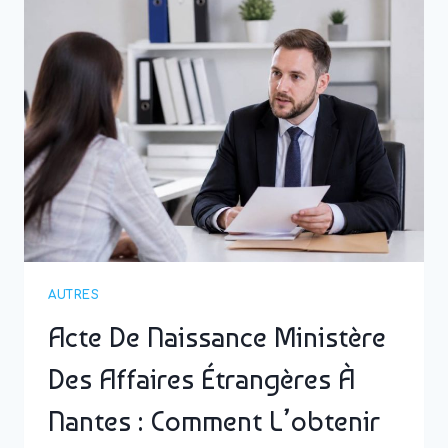
ÉTRANGÈRES
:
OÙ
LA
TROUVER
ET
COMMENT
LA
CONTACTER
AUTRES
Acte De Naissance Ministère
Des Affaires Étrangères À
Nantes : Comment L’obtenir