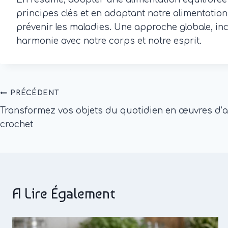
principes clés et en adaptant notre alimentati
prévenir les maladies. Une approche globale, incl
harmonie avec notre corps et notre esprit.
Navigation
PRÉCÉDENT
Transformez vos objets du quotidien en œuvres d’ar
De
crochet
L’article
A Lire Également