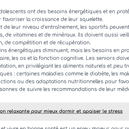
dolescents ont des besoins énergétiques et en protéi
 favoriser la croissance de leur squelette.
 et de leur niveau d’entraînement, les sportifs peuven
 de vitamines et de minéraux. Ils doivent aussi veill
n, de compétition et de récupération.
soins énergétiques diminuent, mais les besoins en p
, les os et la fonction cognitive. Les seniors doive
ntation, en privilégiant les aliments naturels et peu 
ques : certaines maladies comme le diabète, les mal
ictions ou des adaptations nutritionnelles pour favori
rsonnes de suivre les recommandations de leur médec
son relaxante pour mieux dormir et apaiser le stress
et vivre en bonne santé est un enjeu majeur pour pré