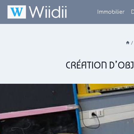
Skip
to
Immobilier
D
content
/
CRÉATION D’OBJ