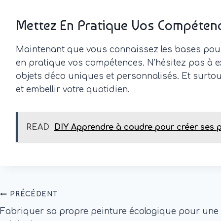
Mettez En Pratique Vos Compétenc
Maintenant que vous connaissez les bases pour b
en pratique vos compétences. N’hésitez pas à ex
objets déco uniques et personnalisés. Et surtout,
et embellir votre quotidien.
READ
DIY Apprendre à coudre pour créer ses 
Navigation
PRÉCÉDENT
Fabriquer sa propre peinture écologique pour une 
De