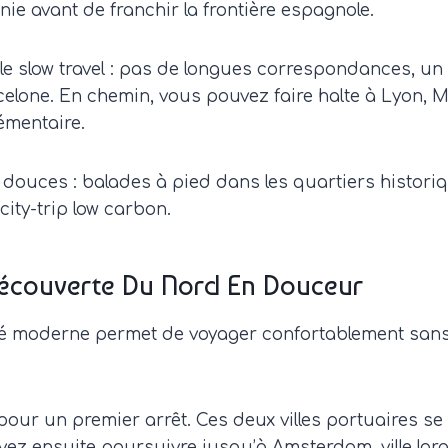
ie avant de franchir la frontière espagnole.
e slow travel : pas de longues correspondances, un co
elone. En chemin, vous pouvez faire halte à Lyon, Mo
émentaire.
 douces : balades à pied dans les quartiers historiq
ity-trip low carbon.
Découverte Du Nord En Douceur
ré moderne permet de voyager confortablement sans vo
ur un premier arrêt. Ces deux villes portuaires se 
vez ensuite poursuivre jusqu’à Amsterdam, ville larg