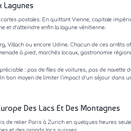
ux Lagunes
cartes postales. En quittant Vienne, capitale impéri
e et d’atteindre enfin la lagune vénitienne.
rg, Villach ou encore Udine. Chacun de ces arrêts off
menade à pied, marchés locaux, gastronomie régiona
préciable : pas de files de voitures, pas de navette d
 bon moyen de limiter l’impact d’un séjour dans une
L’Europe Des Lacs Et Des Montagnes
s de relier Paris à Zurich en quelques heures seul
lpes et des grands lacs suisses.