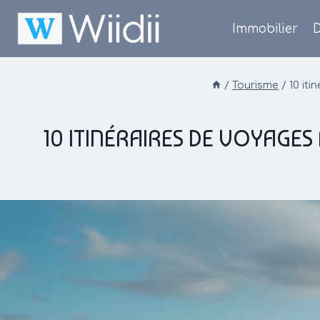
Skip
to
Immobilier
D
content
/
Tourisme
/
10 it
10 ITINÉRAIRES DE VOYAGE