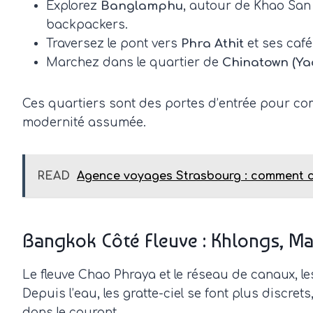
Explorez
Banglamphu
, autour de Khao San 
backpackers.
Traversez le pont vers
Phra Athit
et ses caf
Marchez dans le quartier de
Chinatown (Ya
Ces quartiers sont des portes d’entrée pour co
modernité assumée.
READ
Agence voyages Strasbourg : comment ch
Bangkok Côté Fleuve : Khlongs, Mar
Le fleuve Chao Phraya et le réseau de canaux, les
Depuis l’eau, les gratte-ciel se font plus discret
dans le courant.