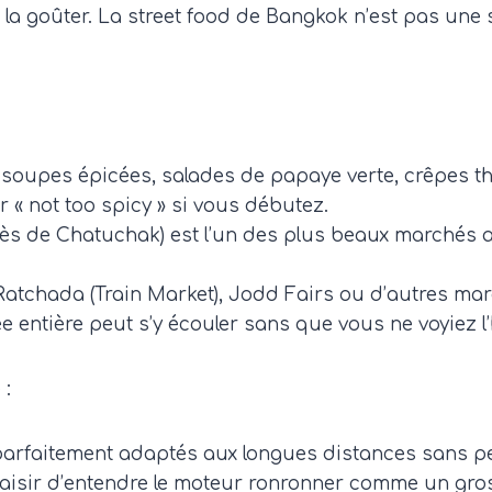
ent, la goûter. La street food de Bangkok n’est pas une
, soupes épicées, salades de papaye verte, crêpes 
 « not too spicy » si vous débutez.
rès de Chatuchak) est l’un des plus beaux marchés al
Ratchada (Train Market), Jodd Fairs ou d’autres m
ée entière peut s’y écouler sans que vous ne voyiez l
 :
 parfaitement adaptés aux longues distances sans per
 plaisir d’entendre le moteur ronronner comme un gr