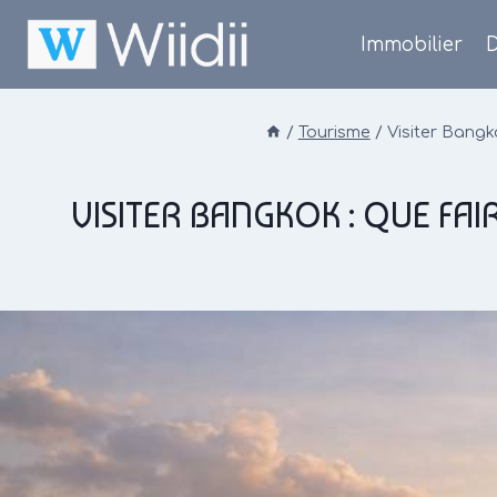
Skip
to
Immobilier
D
content
/
Tourisme
/
Visiter Bangk
VISITER BANGKOK : QUE FA