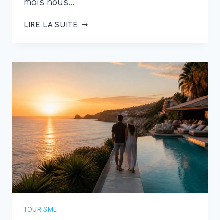
mais nous…
TERRES
LIRE LA SUITE
LOINTAINES
:
10
DESTINATIONS
ÉTONNANTES
À
DÉCOUVRIR
TOURISME