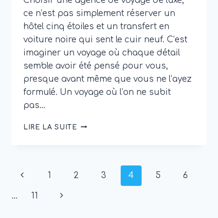
Choisir une agence de voyage de luxe,
ce n’est pas simplement réserver un
hôtel cinq étoiles et un transfert en
voiture noire qui sent le cuir neuf. C’est
imaginer un voyage où chaque détail
semble avoir été pensé pour vous,
presque avant même que vous ne l’ayez
formulé. Un voyage où l’on ne subit
pas…
AGENCE
LIRE LA SUITE
DE
VOYAGE
DE
LUXE
Page
Previous
1
2
3
4
5
6
:
COMMENT
Navigation
Page
Next
…
11
CHOISIR
DES
Page
EXPÉRIENCES