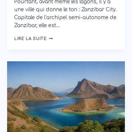
Pourtant, avant même les lagons, il y a
une ville qui donne le ton : Zanzibar City.
Capitale de l’archipel semi-autonome de
Zanzibar, elle est…
CAPITALE
LIRE LA SUITE
DU
ZANZIBAR
:
TOUT
SAVOIR
SUR
ZANZIBAR
CITY