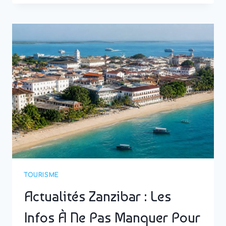
QUE
VOIR
ET
QUE
FAIRE
LORS
D’UN
SÉJOUR
INOUBLIABLE
TOURISME
Actualités Zanzibar : Les
Infos À Ne Pas Manquer Pour