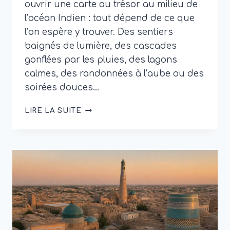
ouvrir une carte au trésor au milieu de
l’océan Indien : tout dépend de ce que
l’on espère y trouver. Des sentiers
baignés de lumière, des cascades
gonflées par les pluies, des lagons
calmes, des randonnées à l’aube ou des
soirées douces…
MEILLEURE
LIRE LA SUITE
PÉRIODE
POUR
LA
RÉUNION
:
QUAND
PARTIR
ET
QUE
VOIR
SELON