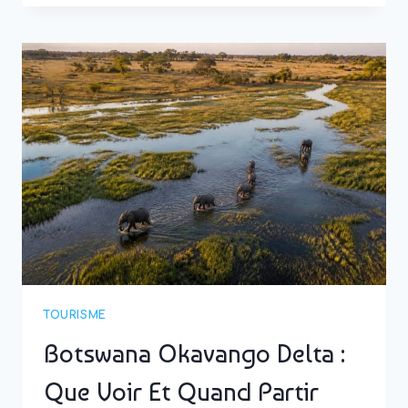
:
LES
MEILLEURES
DESTINATIONS
POUR
DES
VACANCES
SANS
ENFANTS
TOURISME
Botswana Okavango Delta :
Que Voir Et Quand Partir