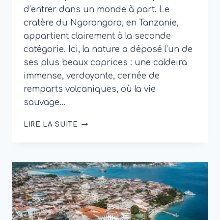
d’entrer dans un monde à part. Le
cratère du Ngorongoro, en Tanzanie,
appartient clairement à la seconde
catégorie. Ici, la nature a déposé l’un de
ses plus beaux caprices : une caldeira
immense, verdoyante, cernée de
remparts volcaniques, où la vie
sauvage…
NGORONGORO
LIRE LA SUITE
NATIONAL
PARK
:
QUE
VOIR
ET
QUAND
PARTIR
POUR