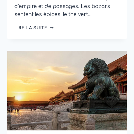
d’empire et de passages. Les bazars
sentent les épices, le thé vert…
OUZBEKISTAN
LIRE LA SUITE
:
QUE
VOIR,
QUE
FAIRE
ET
QUAND
PARTIR
?