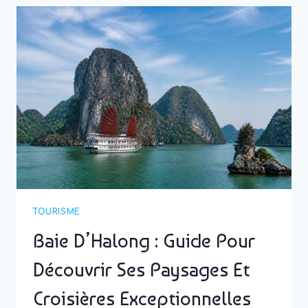
INFOS
À
NE
PAS
MANQUER
POUR
PRÉPARER
VOTRE
PROCHAIN
VOYAGE
TOURISME
Baie D’Halong : Guide Pour
Découvrir Ses Paysages Et
Croisières Exceptionnelles