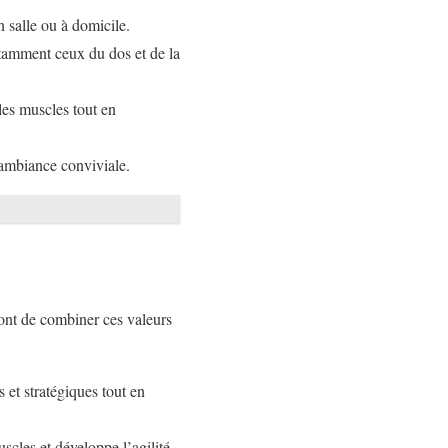
n salle ou à domicile.
notamment ceux du dos et de la
 les muscles tout en
e ambiance conviviale.
tront de combiner ces valeurs
 et stratégiques tout en
scles et développe l’agilité.