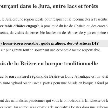
urçant dans le Jura, entre lacs et forêts
le Jura est une région idéale pour respirer et se reconnecter à l’essenti
ec table d’hôtes engagée
, à proximité du lac de Chalain ou des cascad
ettes, de visites de fermes bio locales ou de séances de yoga en pleine 
y house écoresponsable : guide pratique, déco et astuces DIY
n air pur garanti tout en soutenant une économie locale responsable.
is de la Brière en barque traditionnelle
parc naturel régional de Brière
ue, le
en Loire-Atlantique est un vérit
 Saint-Lyphard ou de Bréca, partez pour une balade en barque à fond pla
t des naturalistes passionnés qui vous feront découvrir la richesse de la
 des lieux. En soirée, régalez-vous de spécialités locales dans une auber