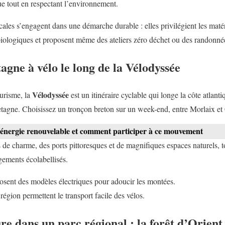
ue tout en respectant l’environnement.
ales s’engagent dans une démarche durable : elles privilégient les maté
 biologiques et proposent même des ateliers zéro déchet ou des randonné
agne à vélo le long de la Vélodyssée
Vélodyssée
urisme, la
est un itinéraire cyclable qui longe la côte atlan
etagne. Choisissez un tronçon breton sur un week-end, entre Morlaix e
'énergie renouvelable et comment participer à ce mouvement
s de charme, des ports pittoresques et de magnifiques espaces naturels, 
gements écolabellisés.
osent des modèles électriques pour adoucir les montées.
région permettent le transport facile des vélos.
e dans un parc régional : la forêt d’Orient