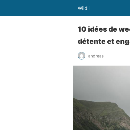
Wiidii
10 idées de we
détente et en
andreas