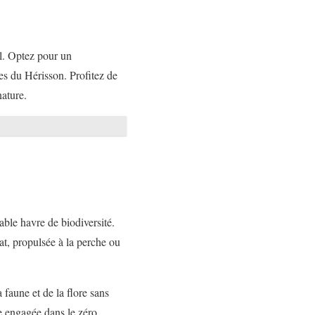
el. Optez pour un
es du Hérisson. Profitez de
nature.
able havre de biodiversité.
t, propulsée à la perche ou
 faune et de la flore sans
ge engagée dans le zéro