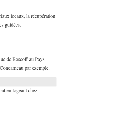
riaux locaux, la récupération
es guidées.
tique de Roscoff au Pays
t Concarneau par exemple.
tout en logeant chez