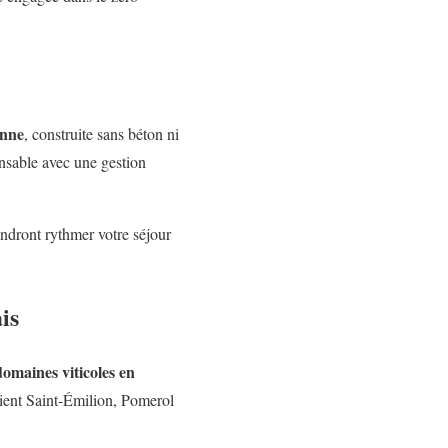
enne
, construite sans béton ni
nsable avec une gestion
endront rythmer votre séjour
is
domaines viticoles en
ient Saint-Émilion, Pomerol